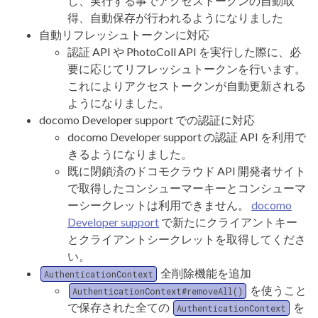
し、実行する事でアクセストークンの自動取
得、自動保存が行われるようになりました
自動リフレッシュトークンに対応
認証 API や PhotoColl API を実行した際に、必
要に応じてリフレッシュトークンを行います。
これによりアクセストークンが自動更新される
ようになりました。
docomo Developer support での認証に対応
docomo Developer support の認証 API を利用で
きるようになりました。
既に閉鎖済のドコモクラウド API 開発者サイト
で取得したコンシューマーキーとコンシューマ
ーシークレットは利用できません。
docomo
Developer support
で新たにクライアントキー
とクライアントシークレットを取得してくださ
い。
全削除機能を追加
AuthenticationContext
を使うこと
AuthenticationContext#removeAll()
で保存された全ての
を
AuthenticationContext