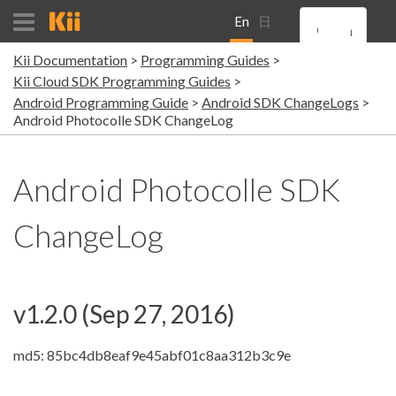
En
日
Kii Documentation
Programming Guides
gli
本
Kii Cloud SDK Programming Guides
Android Programming Guide
Android SDK ChangeLogs
sh
語
Android Photocolle SDK ChangeLog
Android Photocolle SDK
ChangeLog
v1.2.0 (Sep 27, 2016)
md5: 85bc4db8eaf9e45abf01c8aa312b3c9e